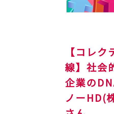
【コレク
線】社会
企業のD
ノーHD(
さん