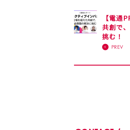
【電通P
共創で
挑む！
PREV