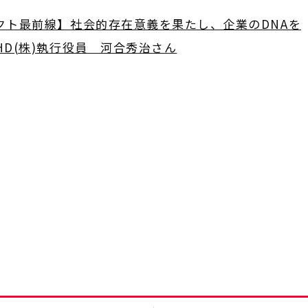
クト最前線】社会的存在意義を果たし、企業のDNAを
D(株)執行役員 河合秀治さん