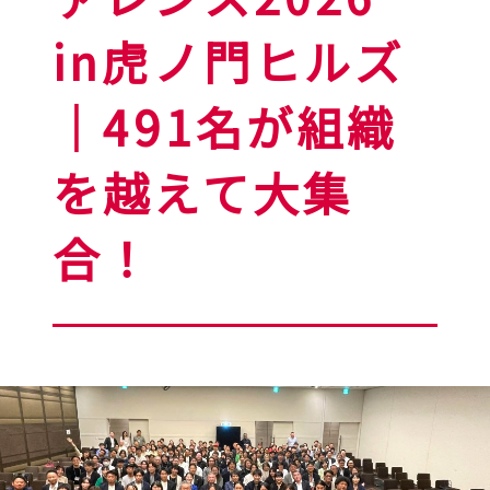
in虎ノ門ヒルズ
｜491名が組織
を越えて大集
合！